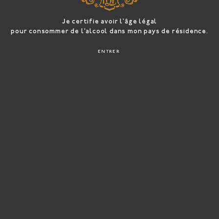
plusieurs
variations.
Les
Je certifie avoir l'âge légal
options
pour consommer de l'alcool dans mon pays de résidence.
peuvent
être
ENTRER
choisies
sur
la
page
du
produit
LES VIGNES GOISSES
MILLÉSIME 2013